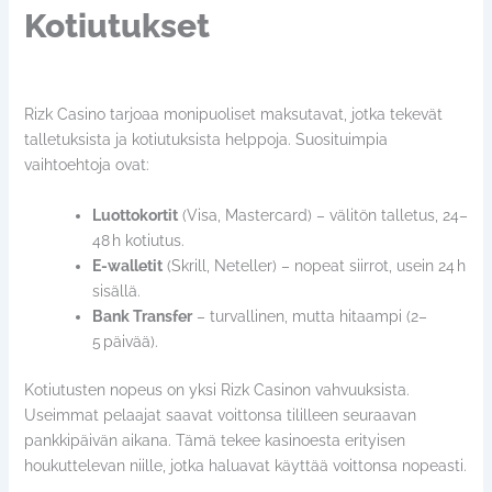
Kotiutukset
Rizk Casino tarjoaa monipuoliset maksutavat, jotka tekevät
talletuksista ja kotiutuksista helppoja. Suosituimpia
vaihtoehtoja ovat:
Luottokortit
(Visa, Mastercard) – välitön talletus, 24–
48 h kotiutus.
E-walletit
(Skrill, Neteller) – nopeat siirrot, usein 24 h
sisällä.
Bank Transfer
– turvallinen, mutta hitaampi (2–
5 päivää).
Kotiutusten nopeus on yksi Rizk Casinon vahvuuksista.
Useimmat pelaajat saavat voittonsa tililleen seuraavan
pankkipäivän aikana. Tämä tekee kasinoesta erityisen
houkuttelevan niille, jotka haluavat käyttää voittonsa nopeasti.