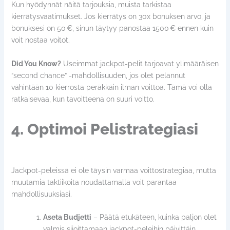
Kun hyödynnät näitä tarjouksia, muista tarkistaa
kierrätysvaatimukset. Jos kierrätys on 30x bonuksen arvo, ja
bonuksesi on 50 €, sinun täytyy panostaa 1500 € ennen kuin
voit nostaa voitot.
Did You Know?
Useimmat jackpot-pelit tarjoavat ylimääräisen
“second chance” -mahdollisuuden, jos olet pelannut
vähintään 10 kierrosta peräkkäin ilman voittoa. Tämä voi olla
ratkaisevaa, kun tavoitteena on suuri voitto.
4. Optimoi Pelistrategiasi
Jackpot-peleissä ei ole täysin varmaa voittostrategiaa, mutta
muutamia taktiikoita noudattamalla voit parantaa
mahdollisuuksiasi.
Aseta Budjetti
– Päätä etukäteen, kuinka paljon olet
valmis sijoittamaan jackpot-peleihin päivittäin.